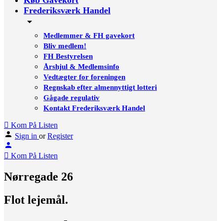
Køb Gavekort
Frederiksværk Handel
Medlemmer & FH gavekort
Bliv medlem!
FH Bestyrelsen
Årshjul & Medlemsinfo
Vedtægter for foreningen
Regnskab efter almennyttigt lotteri
Gågade regulativ
Kontakt Frederiksværk Handel
Kom På Listen
Sign in
or
Register
Kom På Listen
Nørregade 26
Flot lejemål.