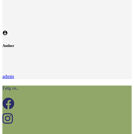
Author
admin
Følg os..
Menu