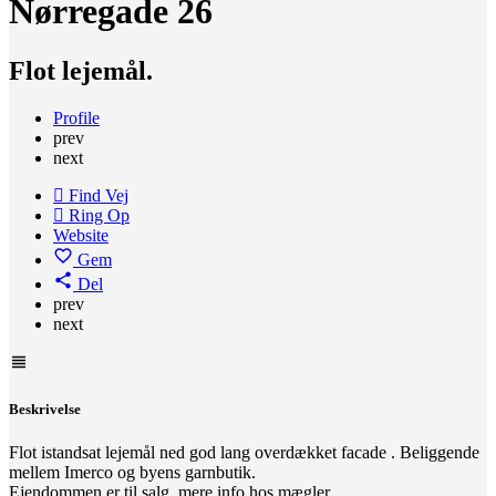
Nørregade 26
Flot lejemål.
Profile
prev
next
Find Vej
Ring Op
Website
Gem
Del
prev
next
Beskrivelse
Flot istandsat lejemål ned god lang overdækket facade . Beliggende
mellem Imerco og byens garnbutik.
Ejendommen er til salg, mere info hos mægler.