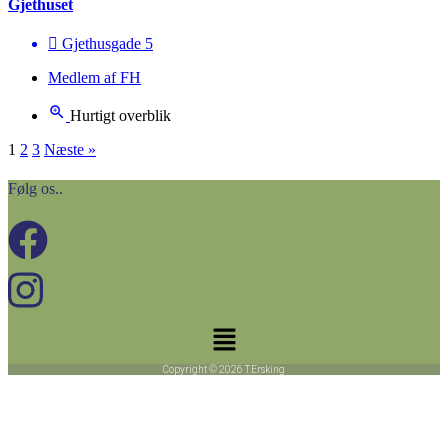
Gjethuset
Gjethusgade 5
Medlem af FH
Hurtigt overblik
1
2
3
Næste »
Følg os..
Menu
Copyright © 2026 T.Ersking