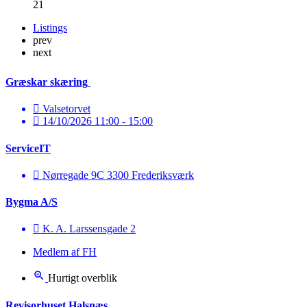
21
Listings
prev
next
Græskar skæring
Valsetorvet
14/10/2026 11:00 - 15:00
ServiceIT
Nørregade 9C 3300 Frederiksværk
Bygma A/S
K. A. Larssensgade 2
Medlem af FH
Hurtigt overblik
Revisorhuset Halsnæs