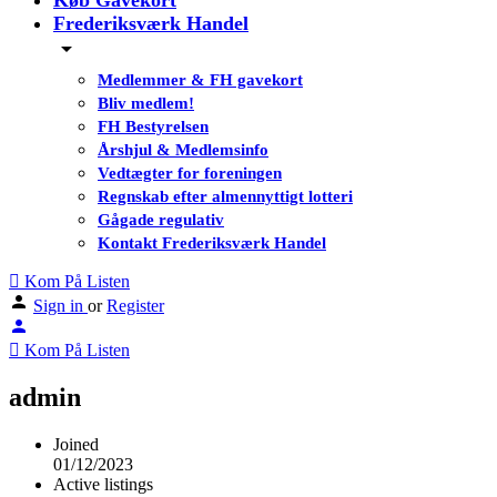
Køb Gavekort
Frederiksværk Handel
Medlemmer & FH gavekort
Bliv medlem!
FH Bestyrelsen
Årshjul & Medlemsinfo
Vedtægter for foreningen
Regnskab efter almennyttigt lotteri
Gågade regulativ
Kontakt Frederiksværk Handel
Kom På Listen
Sign in
or
Register
Kom På Listen
admin
Joined
01/12/2023
Active listings