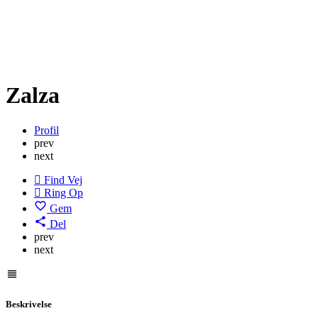
Zalza
Profil
prev
next
Find Vej
Ring Op
Gem
Del
prev
next
Beskrivelse