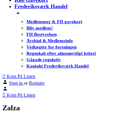
Køb Gavekort
Frederiksværk Handel
Medlemmer & FH gavekort
Bliv medlem!
FH Bestyrelsen
Årshjul & Medlemsinfo
Vedtægter for foreningen
Regnskab efter almennyttigt lotteri
Gågade regulativ
Kontakt Frederiksværk Handel
Kom På Listen
Sign in
or
Register
Kom På Listen
Zalza