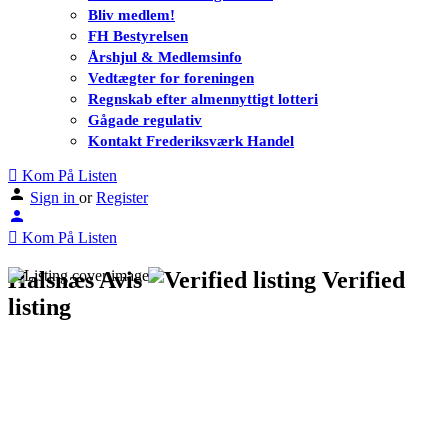
Bliv medlem!
FH Bestyrelsen
Årshjul & Medlemsinfo
Vedtægter for foreningen
Regnskab efter almennyttigt lotteri
Gågade regulativ
Kontakt Frederiksværk Handel
Kom På Listen
Sign in
or
Register
Kom På Listen
Halsnæs Avis
Verified
listing