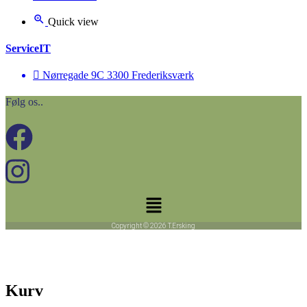
Quick view
ServiceIT
Nørregade 9C 3300 Frederiksværk
Følg os..
Menu
Copyright © 2026 T.Ersking
Kurv