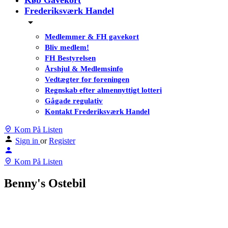
Køb Gavekort
Frederiksværk Handel
Medlemmer & FH gavekort
Bliv medlem!
FH Bestyrelsen
Årshjul & Medlemsinfo
Vedtægter for foreningen
Regnskab efter almennyttigt lotteri
Gågade regulativ
Kontakt Frederiksværk Handel
Kom På Listen
Sign in
or
Register
Kom På Listen
Benny's Ostebil