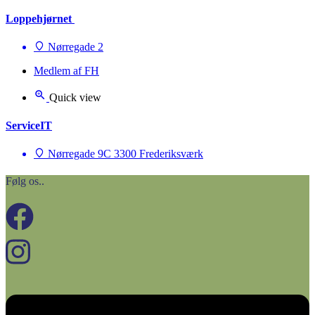
Loppehjørnet
Nørregade 2
Medlem af FH
Quick view
ServiceIT
Nørregade 9C 3300 Frederiksværk
Følg os..
Menu