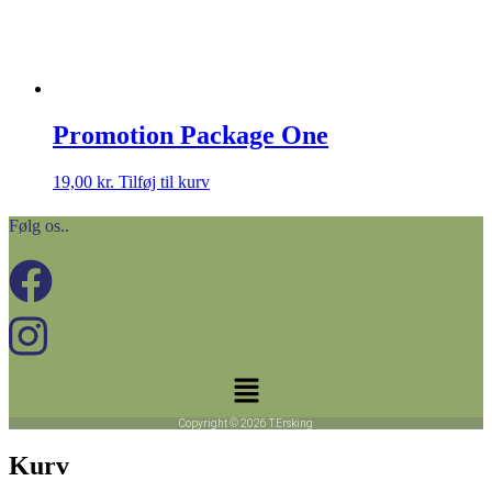
Promotion Package One
19,00
kr.
Tilføj til kurv
Følg os..
Menu
Copyright © 2026 T.Ersking
Kurv