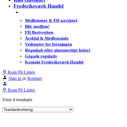
Køb Gavekort
Frederiksværk Handel
Medlemmer & FH gavekort
Bliv medlem!
FH Bestyrelsen
Årshjul & Medlemsinfo
Vedtægter for foreningen
Regnskab efter almennyttigt lotteri
Gågade regulativ
Kontakt Frederiksværk Handel
Kom På Listen
Sign in
or
Register
Kom På Listen
Viser 4 resultater