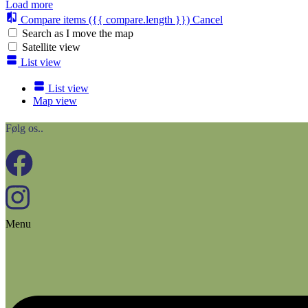
Load more
Compare items
({{ compare.length }})
Cancel
Search as I move the map
Satellite view
List view
List view
Map view
Følg os..
Menu