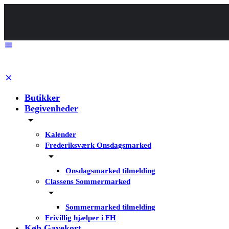
Butikker
Begivenheder
Kalender
Frederiksværk Onsdagsmarked
Onsdagsmarked tilmelding
Classens Sommermarked
Sommermarked tilmelding
Frivillig hjælper i FH
Køb Gavekort