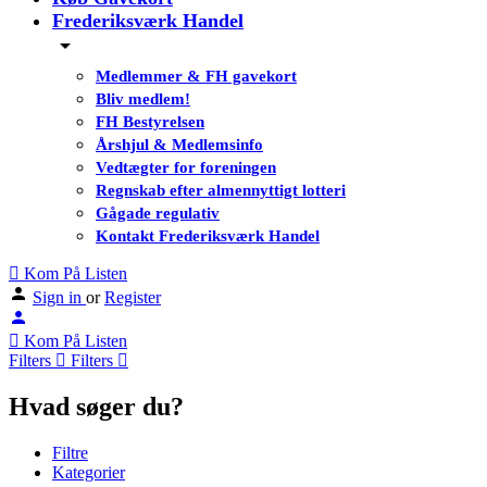
Frederiksværk Handel
Medlemmer & FH gavekort
Bliv medlem!
FH Bestyrelsen
Årshjul & Medlemsinfo
Vedtægter for foreningen
Regnskab efter almennyttigt lotteri
Gågade regulativ
Kontakt Frederiksværk Handel
Kom På Listen
Sign in
or
Register
Kom På Listen
Filters
Filters
Hvad søger du?
Filtre
Kategorier